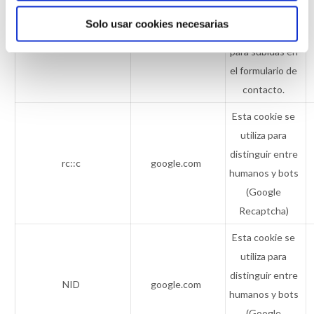
ficheros
Solo usar cookies necesarias
upload-files_count_files
fundaciontal.org
seleccionados
para subidas en
el formulario de
contacto.
Esta cookie se
utiliza para
distinguir entre
rc::c
google.com
humanos y bots
(Google
Recaptcha)
Esta cookie se
utiliza para
distinguir entre
NID
google.com
humanos y bots
(Google