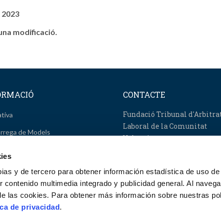
e 2023
una modificació.
ORMACIÓ
CONTACTE
Fundació Tribunal d'Arbitra
tiva
Laboral de la Comunitat
rrega de Models
Valenciana
ístiques
961 922 444 (València)
ies
parència
pias y de tercero para obtener información estadística de uso de
965 145 189 (Alacant)
er contenido multimedia integrado y publicidad general. Al navega
ació sobre contractació pública
961 922 444 (Castelló)
de las cookies. Para obtener más información sobre nuestras pol
 i Calendari
Formulari de sol·licitut telemàti
ica de privacidad
.
cte
d’actuacions