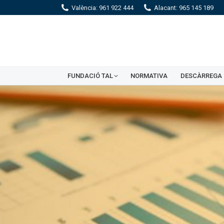
València: 961 922 444
Alacant: 965 145 189
FUNDACIÓ TAL
NORMATIVA
DESCÀRREGA 