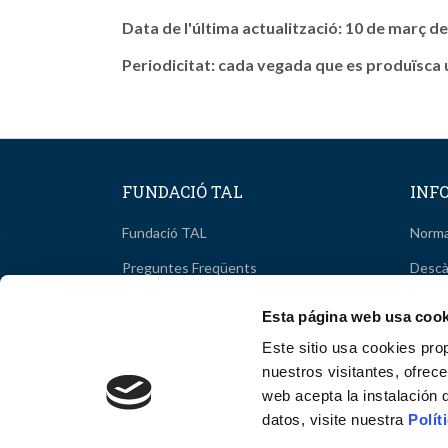
Data de l'última actualització: 10 de març d
Periodicitat: cada vegada que es produïsca 
FUNDACIÓ TAL
INF
Fundació TAL
Norma
Preguntes Freqüents
Descà
Mediació
Estad
Esta página web usa cook
Arbitratge
Trans
Este sitio usa cookies pro
nuestros visitantes, ofrec
Comissió Tècnica
Inform
web acepta la instalación 
Comité Seguiment ASAC-CV
Avisos
datos, visite nuestra
Polít
Patronat
Conta