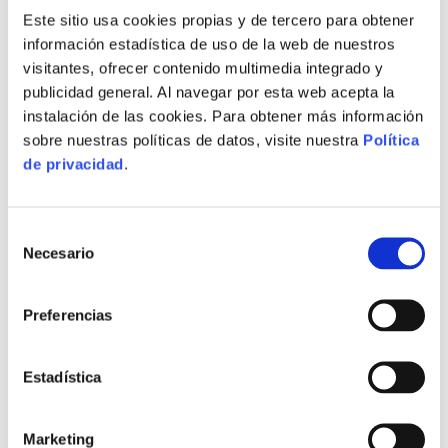
Este sitio usa cookies propias y de tercero para obtener
AVANTATGES DE L’ARBITRATGE
información estadística de uso de la web de nuestros
visitantes, ofrecer contenido multimedia integrado y
publicidad general. Al navegar por esta web acepta la
instalación de las cookies. Para obtener más información
Absència de formalismes
sobre nuestras políticas de datos, visite nuestra
Política
Les parts implicades en el procés conflictiu participen de
de privacidad
.
forma activa en la resolució del mateix. Durant la vista
davant de l’àrbitre, s’admet l’aportació de documents,
proves i totes les rèpliques i dúpliques que les parts
Selección
Necesario
de
estimen necessari, sempre dins d’un orde d’intervencions
consentimiento
que, sobre la marxa, va moderant l’àrbitre. Ara bé,
sempre estan presents els principis d’igualtat, defensa,
Preferencias
bona fe, contradicció, oralitat i gratuïtat.
Estadística
Agilitat
El procediment pot ser tan ràpid com les parts vullguen.
Marketing
Elles establixen el termini en el qual ha de dictar-se el