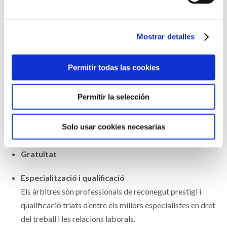
laude. De no haver-se determinat el termini, el laude es
dictarà com a norma general en 10 dies des de
Mostrar detalles
l’acceptació de l’àrbitre i, excepcionalment, en el termini
de 25 dies si les circumstàncies així ho aconsellen.
Permitir todas las cookies
Eficàcia legal
La llei equipara els laudes ferms a les sentències fermes
Permitir la selección
quant a la seua executivitat. El sotmetiment a arbitratge
suspén el termini de caducitat i interromp el de
Solo usar cookies necesarias
prescripció d’accions.
Gratuïtat
Especialització i qualificació
Els àrbitres són professionals de reconegut prestigi i
qualificació triats d’entre els millors especialistes en dret
del treball i les relacions laborals.