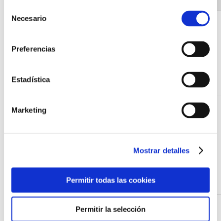
envía
Selección
Necesario
Almacena el
de
consentimiento
estado de
consentimiento
Preferencias
CookieConsent
Cookiebot
de cookies del
usuario para el
Estadística
dominio actual.
Almacena el
Marketing
idioma que
selecciona el
wp-
fundaciontal.org
visitante para la
Mostrar detalles
wpml_current_language
visualización de
los contenidos
Permitir todas las cookies
en el sitio web.
Registra el
Permitir la selección
número de