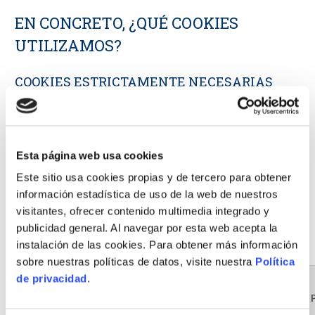
EN CONCRETO, ¿QUÉ COOKIES
UTILIZAMOS?
COOKIES ESTRICTAMENTE NECESARIAS
Estas cookies son necesarias para que el sitio web funcione
y no pueden desactivarse en los sistemas. Por lo general,
solo se configuran en respuesta a las acciones que realizas al
Esta página web usa cookies
solicitar servicios, como establecer tus preferencias de
Este sitio usa cookies propias y de tercero para obtener
privacidad, iniciar sesión o completar formularios. Puedes
información estadística de uso de la web de nuestros
configurar tu navegador para bloquear o alertar sobre estas
visitantes, ofrecer contenido multimedia integrado y
cookies, pero algunas áreas del sitio web no funcionarán.
publicidad general. Al navegar por esta web acepta la
Estas cookies no almacenan ningún dato personal.
instalación de las cookies. Para obtener más información
sobre nuestras políticas de datos, visite nuestra
Política
de privacidad
.
Servidor/Dominio
Nombre de la cookie
desde el que se
Finalidad